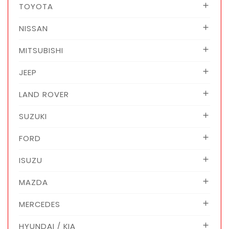
TOYOTA

NISSAN

MITSUBISHI

JEEP

LAND ROVER

SUZUKI

FORD

ISUZU

MAZDA

MERCEDES

HYUNDAI / KIA
