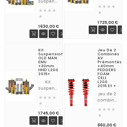
suspension
OLD MAN




Old Man
EMU +





Emu +
30mm

30mm
Prix
Heavy
1 725,00 €
Prix
MEDIUM
1 630,00 €
Duty
(charge
(charge
normale)
constante
pour
de 300
Kit
Jeu De 2
L200 2.4
kget
Suspension
Combinés
DID à
OLD MAN
AV
plus)
EMU
Prémontés
partir de
pour
+30mm
+40mm
2015
HHD L200
PEDDERS
L200 2.4
2015+
FOAM
CELL
DID à
Kit
L200
partir de
2015 Et +
suspension
2015
jeu de 2
OLD MAN




combinés
EMU

avants
rehausse




prémontés
Prix
de
1 745,00 €

PEDDERS
30mm
Prix
FOAM
660,00 €
Extra