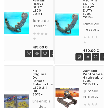
+30 Mm
+30 Mm
MITSUBISHI
(modèle
HEAVY
EXTRA
L200 KL à
KJ)
DUTY
HEAVY
L200
DUTY
partir de
2016+
L200
2016+
2015
lame de
lame de
ressort
ressort
rehausse




rehausse
de 30





de 30
mm

mm
Prix
HEAVY
415,00 €
Prix
EXTRA
430,00 €
DUTY
HEAVY
(charge
DUTY
constante
(charge
à partir
Kit
Jumelle
constante
de 300
Bagues
Renforcee
à partir
De
Graissable
kg) L200
Lames
L200
de 600
à partir
Polyurethane
2015 Et +
kg) L200
L200 2.4
de 2015
DiD
jumelle
à partir
2015+
(modèle
renforcée
de 2015
KJ et KL)
Ensemble
graissable
(modèle




de
acier