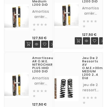
Medium
L200 DiD
lames
L200 DiD
Amortisseur
d'origine
Amortisseur
arrière
et
arrière
Old Man
rehausse




Old Man
Emu




jusqu'à

Emu
NITROCHARG

40 mm.
NITROCHARGER
Prix
PLUS
127,50 €
Prix
PLUS
127,50 €
Heavy
Medium
Duty
pour
pour
L200 2.4
L200 2.4
Amortisseur
Jeu De 2
did à
did à
AR O.M.E.
Ressorts
partir de
NITROCHARGER
AV
partir de
PLUS HHD
O.M.E.+30mm
2015
2015
L200 DiD
MEDIUM
(vendu
L200 2..4
(vendu
Amortisseur
Did
à l'unité)
à l'unité)
arrière
jeu de 2
Old Man
ressorts




Emu
avants





NITROCHARGER
réhausse

Prix
PLUS
127,50 €
de 30