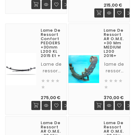
Double
Prix
mm
215,00 €
Heavy
MEDIUM
Duty
(charge
pour
supplémenta
L200 2.4
Lame De
Lame De
jusqu'a
Ressort
Ressort
did à
50 kg)
Confort
AR O.M.E.
partir de
PEDDERS
+30 Mm
pour
+30mm
MEDIUM
2015
L200 DiD
L200 KL
L200
2015 Et +
2016+
(vendu
à partir
à l'unité)
Lame de
lame de
de 2015
ressort
ressort
MR et
progressive
rehausse
MQ








PEDDERS
de 30


TrackRyder
mm
Prix
Prix
rehausse
MEDIUM
275,00 €
370,00 €
de
(charge
30mm,
normale)
charges
L200 à
Lame De
Lame De
normales
partir de
Ressort
Ressort
pour
2015
AR O.M.E.
AR O.M.E.