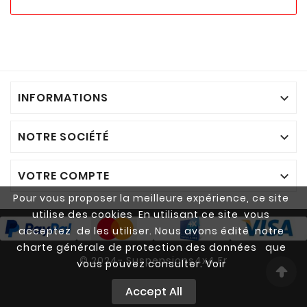
INFORMATIONS

NOTRE SOCIÉTÉ

VOTRE COMPTE

Pour vous proposer la meilleure expérience, ce site
utilise des cookies En utilisant ce site vous
acceptez de les utiliser. Nous avons édité notre
charte générale de protection des données que
© 2024- Suspensions4x4.fr
vous pouvez consulter. Voir
Accept All