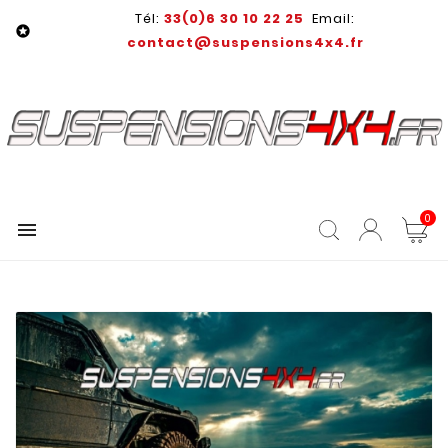
Tél:
33(0)6 30 10 22 25
Email:

contact@suspensions4x4.fr
0
