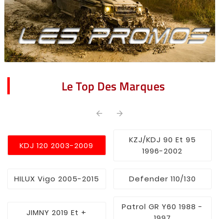
Le Top Des Marques


KZJ/KDJ 90 Et 95
KDJ 120 2003-2009
1996-2002
HILUX Vigo 2005-2015
Defender 110/130
Patrol GR Y60 1988 -
JIMNY 2019 Et +
1997