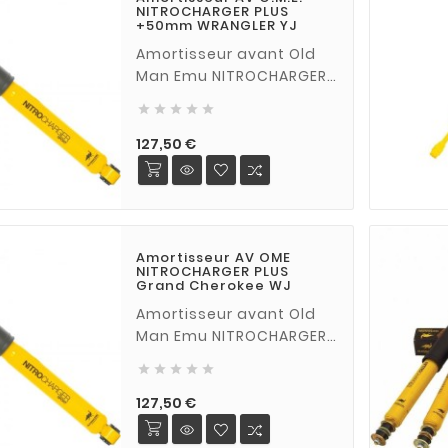
NITROCHARGER PLUS
+50mm WRANGLER YJ
Amortisseur avant Old
Man Emu NITROCHARGER
PLUS +50 mm pour Jeep





Wrangler YJ (vendu à
l'unité)
Prix
127,50 €
Amortisseur AV OME
NITROCHARGER PLUS
Grand Cherokee WJ
Amortisseur avant Old
Man Emu NITROCHARGER
PLUS pour Jeep Grand





Cherokee WJ (vendu à
l'unité)
Prix
127,50 €