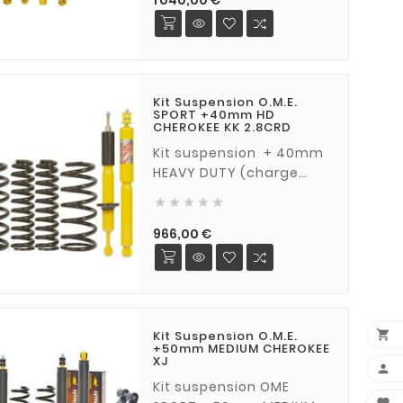
1 040,00 €
motorisation et le poids
embarqué pour
déterminer le tarage des
resoorts.
Kit Suspension O.M.E.
SPORT +40mm HD
CHEROKEE KK 2.8CRD
Kit suspension + 40mm
HEAVY DUTY (charge
supplémentaire 100 kg)





pour Jeep Cherokee KK
2,8 CRDi à partir de 2008
Prix
966,00 €

Kit Suspension O.M.E.
+50mm MEDIUM CHEROKEE
XJ

Kit suspension OME