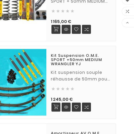

SPORT + 50mm MEDIUM
(charge normale) pour






Jeep Cherokee à partir
de 1984
Prix
1 165,00 €

Kit Suspension O.M.E.
SPORT +50mm MEDIUM
WRANGLER YJ
Kit suspension souple
réhausse de 50mm pour
Jeep Wrangler YJ 1986-





1996. les lames AR
charges légères apporte
Prix
1 245,00 €
un confort inconnu chez
les autres fabricants.
Amortisseur AV O.M.E.