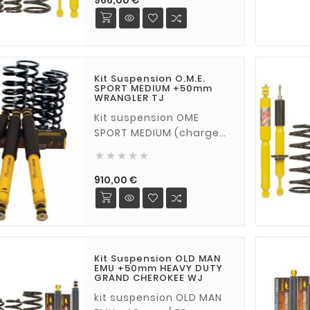
966,00 €
Kit Suspension O.M.E.
SPORT MEDIUM +50mm
WRANGLER TJ
Kit suspension OME
SPORT MEDIUM (charge
normale), rehausse de





50mm pour Jeep
Wrangler TJ 2.4 / 2.5 et 4
Prix
910,00 €
l
Kit Suspension OLD MAN
EMU +50mm HEAVY DUTY
GRAND CHEROKEE WJ
kit suspension OLD MAN