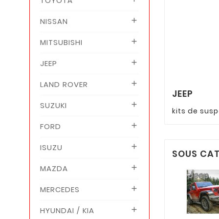
TOYOTA
NISSAN

MITSUBISHI

JEEP

LAND ROVER

JEEP
SUZUKI

kits de sus
FORD

ISUZU

SOUS CAT
MAZDA

MERCEDES

HYUNDAI / KIA
