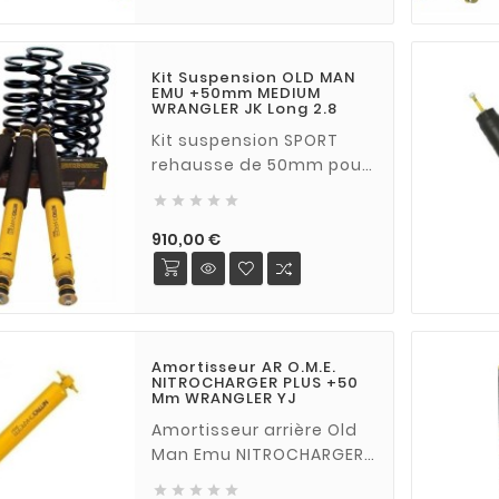
Kit Suspension OLD MAN
EMU +50mm MEDIUM
WRANGLER JK Long 2.8
Kit suspension SPORT
rehausse de 50mm pour
Jeep Wrangler JK





UNLIMITED (5 portes) 2.8
CRD à partir de 2006
Prix
910,00 €
Amortisseur AR O.M.E.
NITROCHARGER PLUS +50
Mm WRANGLER YJ
Amortisseur arrière Old
Man Emu NITROCHARGER
PLUS pour JEEP WRANGLER




