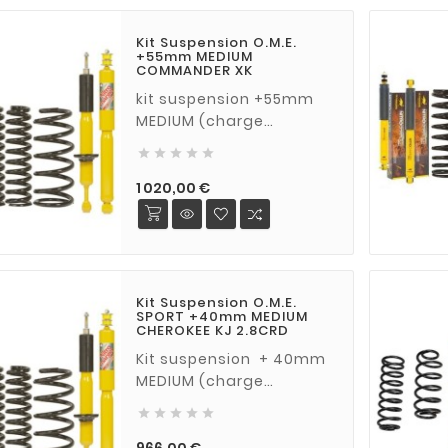
Kit Suspension O.M.E.
+55mm MEDIUM
COMMANDER XK
kit suspension +55mm
MEDIUM (charge
normale) pour JEEP





COMMANDER 3.0 CRD
(2006 - 2010)
Prix
1 020,00 €
Kit Suspension O.M.E.
SPORT +40mm MEDIUM
CHEROKEE KJ 2.8CRD
Kit suspension + 40mm
MEDIUM (charge
normale) pour Jeep





Cherokee KJ 2,8 CRDi à
partir de 2001
Prix