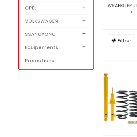
WRANGLER JL
OPEL

+
VOLKSWAGEN

SSANGYONG

Filtrer

Equipements

Promotions