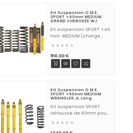
Kit Suspension O.M.E.
SPORT +40mm MEDIUM
GRAND CHEROKEE WJ
kit suspension SPORT +40
mm MEDIUM (charge
normale) pour JEEP





GRAND CHEROKEE WJ
essence et Diesel (1999 -
Prix
910,00 €
2005)
Kit Suspension O.M.E.
SPORT +50mm MEDIUM
WRANGLER JL Long
Kit suspension SPORT
rehausse de 50mm pour
Jeep Wrangler JL long (5





portes) à partir de 2019
Veuillez préciser la
Prix