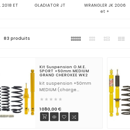
 2018 ET
GLADIATOR JT
WRANGLER JK 2006
et +
83 produits
Kit Suspension O.M.E.
SPORT +50mm MEDIUM
GRAND CHEROKEE WK2
kit suspension +50mm
MEDIUM (charge
normale) pour JEEP





GRAND CHEROKEE WK2
(2011 - 2015)
Prix
1 080,00 €