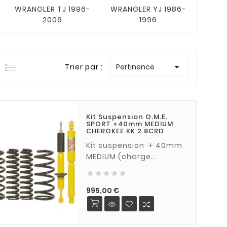
WRANGLER TJ 1996-
WRANGLER YJ 1986-
GRA
2006
1996
WK

Trier par :
Pertinence
Kit Suspension O.M.E.
SPORT +40mm MEDIUM
CHEROKEE KK 2.8CRD
Kit suspension + 40mm
MEDIUM (charge
normale) pour Jeep





Cherokee KK 2,8 CRDi à
partir de 2008
Prix
995,00 €