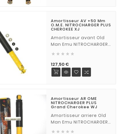
Amortisseur AV +50 Mm
O.M.E. NITROCHARGER PLUS
CHEROKEE XJ
Amortisseur avant Old
Man Emu NITROCHARGER
SPORT +50 mm pour Jeep





Cherokee XJ (vendu à
l'unité)
Prix
127,50 €
Amortisseur AR OME
NITROCHARGER PLUS
Grand Cherokee WJ
Amortisseur arriere Old
Man Emu NITROCHARGER
PLUS pour Jeep Grand




