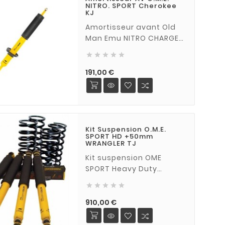
NITRO. SPORT Cherokee
KJ
Amortisseur avant Old
Man Emu NITRO CHARGER
SPORT pour JEEP





Cherokee KJ IMPORTANT:
Afin d'éviter une trop
Prix
191,00 €
grande torsion des
silentblocs, il est
impératif de serrer
(bloquer) les fixations
inférieures des
Kit Suspension O.M.E.
SPORT HD +50mm
amortisseurs
WRANGLER TJ
avants véhicule sur ses
Kit suspension OME
roues.
SPORT Heavy Duty
(charge constante de





100 kg et +), rehausse de
50mm pour Jeep
Prix
910,00 €
Wrangler TJ 2.4 / 2.5 et 4
l