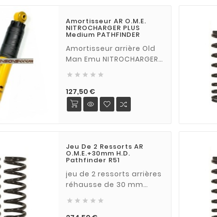
Amortisseur AR O.M.E.
NITROCHARGER PLUS
Medium PATHFINDER
Amortisseur arrière Old
Man Emu NITROCHARGER
PLUS MEDIUM pour NISSAN





PATHFINDER a associer à
des ressorts hauteur
Prix
127,50 €
origine ou rehausse
jusqu'à +40 mm (vendu
à l'unité)
Jeu De 2 Ressorts AR
O.M.E.+30mm H.D.
Pathfinder R51
jeu de 2 ressorts arrières
réhausse de 30 mm
Heavy Duty (charge





constante de 200 kg et
plus) ) pour NISSAN
Prix