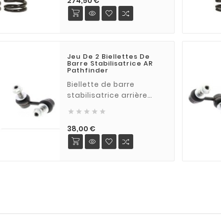
274,50 €
Pathfinder R51 2005 à
2014
Jeu De 2 Biellettes De
Barre Stabilisatrice AR
Pathfinder
Biellette de barre
stabilisatrice arrière
complète avec





silentblocs, coupelles et
ecrous pour NISSAN
Prix
38,00 €
Pathfinder R51 2005-2014
(jeu de 2 biellettes, 1
modèle gauche, 1
modèle droit)