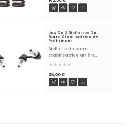
162,50 €
Jeu De 2 Biellettes De
Barre Stabilisatrice AV
Pathfinder
Biellette de barre
stabilisatrice arrière
pour NISSAN Pathfinder





R51 2005-2014 (jeu de 2
biellettes , 1 modèle
Prix
38,00 €
gtauche , 1 modèle droit)