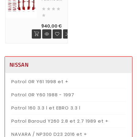
australien




qui

s'interresse
Prix
de près
940,00 €
au
Nissan
XTRAIL!
kit
suspension
NISSAN
rehausse
+35 mm
MEDIUM
Patrol GR Y61 1998 et +
(charge
normale)
Patrol GR Y60 1988 - 1997
pour
NISSAN
Patrol 160 3.3 l et EBRO 3.3 l
XTRAIL
T30
Patrol Baroud Y260 2.8 et 2.7 1989 et +
2001-
2009
NAVARA / NP300 D23 2016 et +