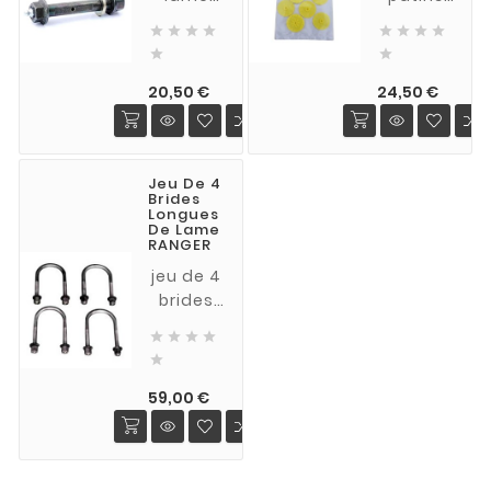
bolts)
graissable
anti-








(point
friction


fixe)
pour
Prix
Prix
pour
lames
20,50 €
24,50 €
FORD
de
RANGER
ressort
OME
Jeu De 4
Brides
Longues
De Lame
RANGER
jeu de 4
brides
de pont




pour

lames
Prix
renforcées
59,00 €
et avec
lame de
renfort