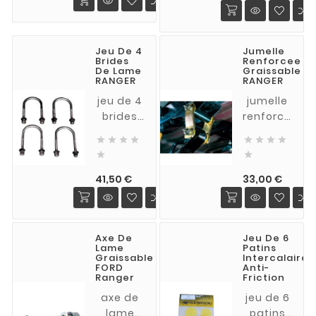
2 lames
AR FORD
RANGER
Jeu De 4
Jumelle
PJ
Brides
Renforcee
2006/2011
De Lame
Graissable
RANGER
RANGER
(12 1/2
bagues
jeu de 4
jumelle
+ 2
brides
renforcée
entretoises
de lame
graissable








d'axe
pour
acier


fixe)
pont AR
traitement
Prix
Prix
pour
zingué
41,50 €
33,00 €
FORD
bichromaté
RANGER
pour
à partir
FORD
Axe De
Jeu De 6
de 2007
RANGER
Lame
Patins
(également
Graissable
Intercalaires
FORD
Anti-
appelé
Ranger
Friction
cavalier
axe de
jeu de 6
ou U-
lame
patins