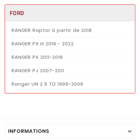
pour
FORD
FORD
RANGER
à partir
de 2007
RANGER Raptor à partir de 2018
(également
appelé
RANGER PX III 2019 - 2022
cavalier
ou U-
RANGER PX 2011-2018
bolts)
RANGER PJ 2007-2011
Ranger UN 2.5 TD 1999-2006
INFORMATIONS
