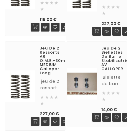
vide , 20




arrières
hauteur




mm

réhausse
et

avec
de 30
Prix
souplesse
116,00 €
200kg
Prix
mm
227,00 €
d'origine
de
MEDIUM
pour
charge
(charge
GALLOPER
normale)
COURT
Jeu De 2
Jeu De 2
pour
1998-
Ressorts
Biellettes
GALLOPER
AR
De Barre
2002
O.M.E.+30mm
Stabilisatrice
COURT
MEDIUM
AV
1998-
Galloper
GALLOPER
Long
2002
Bielette
jeu de 2
de barre
ressorts
stabilisatric




arrières
AV





réhausse
complète

de 30
Prix
avec vis,
14,00 €
Prix
mm
227,00 €
écrou
MEDIUM
Nylstop,
(charge
silentblocs,