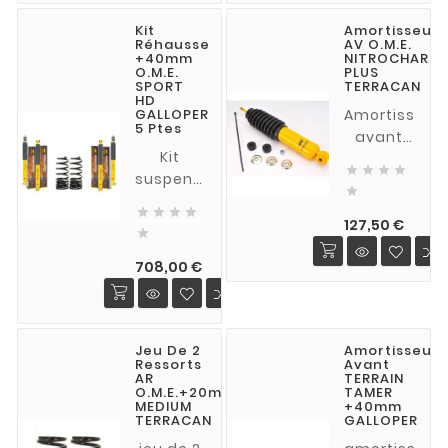
NITRCHARGER
NITRCHARGER
Kit
Amortisseur
SPORT
SPORT
Réhausse
AV O.M.E.
pour
pour
+40mm
NITROCHARGE
O.M.E.
PLUS
HYUNDAI
HYUNDAI
SPORT
TERRACAN
Galloper
Galloper
HD
GALLOPER
Amortisseur
3 portes
5 portes
5 Ptes
avant
(chassis
(chassis
Kit
OME
court)
long)




suspension
NITROCHARG
1998-
1998-

+40 mm
PLUS
2001
2001




(à vide),
Prix
pour
127,50 €

ressorts
TERRACAN
Prix
HEAVY
708,00 €
DUTY
(charge
+200
Jeu De 2
Amortisseur
kg),
Ressorts
Avant
amortisseurs
AR
TERRAIN
O.M.E.+20mm
TAMER
NITRCHARGER
MEDIUM
+40mm
SPORT
TERRACAN
GALLOPER
pour