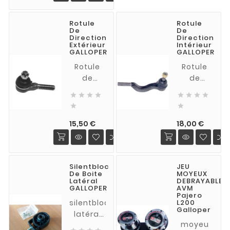
AR cote
chassis.
Rotule
Rotule
remplace
De
De
avantagesement
Direction
Direction
Extérieur
Intérieur
ceux
GALLOPER
GALLOPER
d'origine
Rotule
Rotule
qui
de
de
s'usurent
direction
direction
rapidement








extérieure
intérieure
et sont


(coté
(droit ou
à
Prix
Prix
roue
gauche)
15,50 €
18,00 €
l'origine
droit ou
GALLOPER
des
gauche)
tous
cognements.
GALLOPER
modèles
Silentbloc
JEU
tous
De Boite
MOYEUX
modèles
Latéral
DEBRAYABLES
GALLOPER
AVM
Pajero
silentbloc
L200
Galloper
latéral
moyeu
de boite