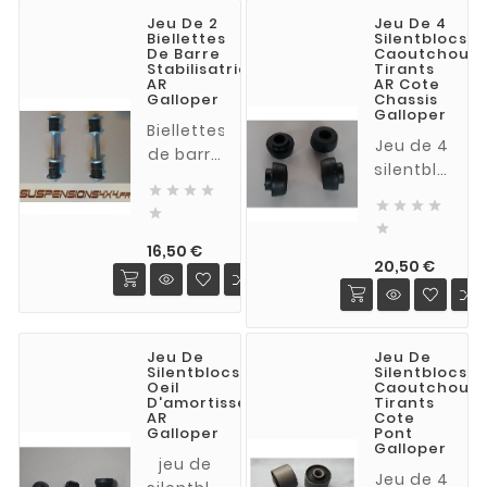
normale)
coupelles
Jeu De 2
Jeu De 4
pour
et pour
Biellettes
Silentblocs
GALLOPER
De Barre
Caoutchouc
GALLOPER
Stabilisatrice
Tirants
LONG
tous
AR
AR Cote
1998-
Galloper
Chassis
modèles
Galloper
2002
Biellettes
(jeu de 2
Jeu de 4
de barre
bielettes)
silentblocs 
stabilisatrice




de
AR lg 155





tirants
mm

de pont
Prix
complète
16,50 €
Prix
AR cote
20,50 €
avec
chassis.
silentblocs,
supprime
coupelles
des
et
Jeu De
Jeu De
cognements
entretoise
Silentblocs
Silentblocs
sur
Oeil
Caoutchouc
pour
D'amortisseur
Tirants
mauvaise
Galloper
AR
Cote
route.
Galloper
Pont
3 et 5
Galloper
jeu de
portes
Jeu de 4