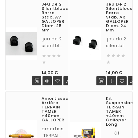
Jeu De 2
Jeu De 2
Sport,
Silentblocs
Silentblocs
L200 K74
Barre
Barre
Stab. AV
Stab. AR
,
GALLOPER
GALLOPER
Hyundai
Diam. 25
Diam. 24
Mm
Mm
Galloper
jeu de 2
jeu de 2
silentblocs
silentblocs
cavaliers
cavaliers








de barre
de barre


stabilisatrice
stabilisatric
Prix
Prix
AV
arrière
14,00 €
14,00 €
diamètre
diamètre
25 mm
24 mm
(palier
(palier
Amortisseur
Kit
central)
central)
Arrière
Suspension
pour
pour
TERRAIN
TERRAIN
TAMER
TAMER
HYUNDAI
HYUNDAI
+40mm
+40mm
Galloper
Galloper
GALLOPER
Galloper
Long
amortisseur
Kit
TERRAIN