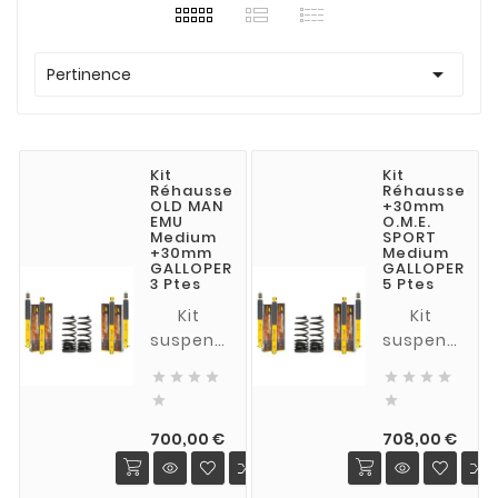

Pertinence
Kit
Kit
Réhausse
Réhausse
OLD MAN
+30mm
EMU
O.M.E.
Medium
SPORT
+30mm
Medium
GALLOPER
GALLOPER
3 Ptes
5 Ptes
Kit
Kit
suspension
suspension
+30 mm
+30 mm








ressorts
ressorts


MEDIUM
MEDIUM
Prix
Prix
(charge
(charge
700,00 €
708,00 €
normale),
normale),
amortisseurs
amortisseur