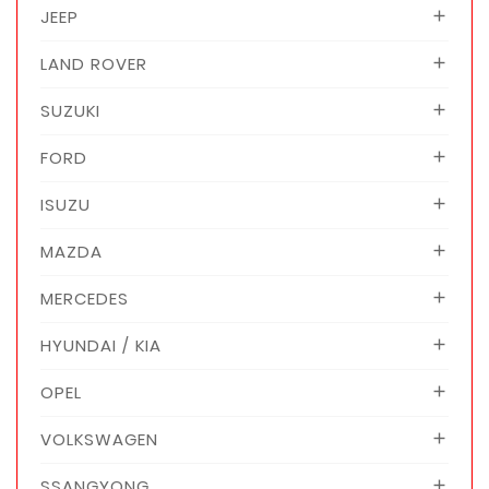
JEEP

LAND ROVER

SUZUKI

FORD

ISUZU

MAZDA

MERCEDES

HYUNDAI / KIA

OPEL

VOLKSWAGEN

SSANGYONG
