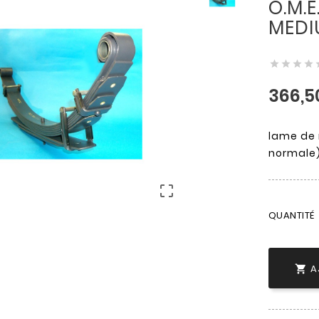
O.M.
MEDI




366,5
lame de
normale)

QUANTITÉ
A
