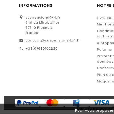
INFORMATIONS
NOTRE 
location_on
suspensions4x4.fr
Livraison
6 pl du Mirabellier
Mentions
57140 Plesnois
Conditio
France
d'utilisa
contact@suspensions4x4.fr
email
A propo
+33(0)630102225
call
Paiement
Protecti
données
Contact
Plan du s
Magasin
Pour vous proposer 