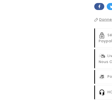
Donnez
Sé
Paypal
Li
Nous C
Po
HO