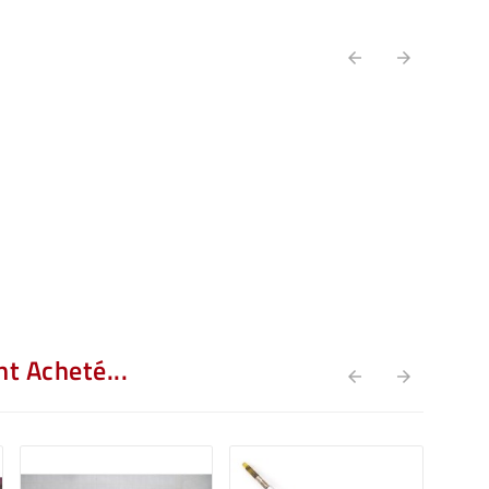


t Acheté...

