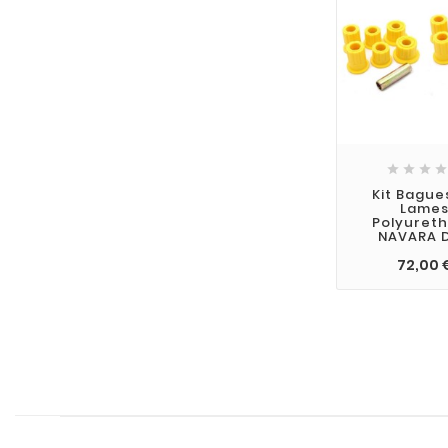




Kit Bague
Lame
Polyuret
NAVARA 
72,00 