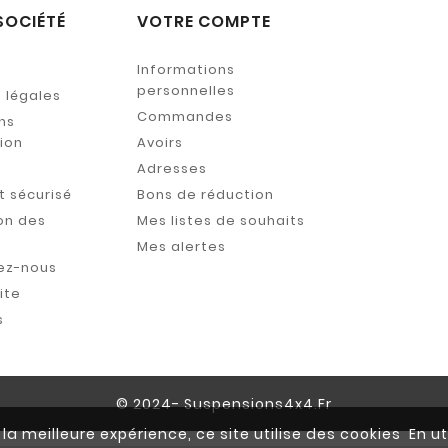
SOCIÉTÉ
VOTRE COMPTE
Informations
personnelles
 légales
Commandes
ns
tion
Avoirs
s
Adresses
 sécurisé
Bons de réduction
on des
Mes listes de souhaits
Mes alertes
ez-nous
ite
s
© 2024- Suspensions4x4.fr
la meilleure expérience, ce site utilise des cookies En ut