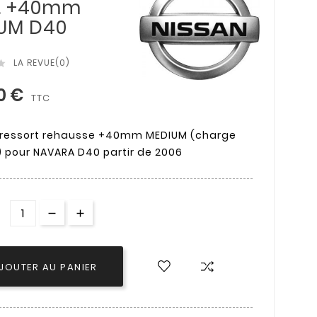
E. +40mm
UM D40
LA REVUE(0)

0 €
TTC
 ressort rehausse +40mm MEDIUM (charge
 pour NAVARA D40 partir de 2006
JOUTER AU PANIER