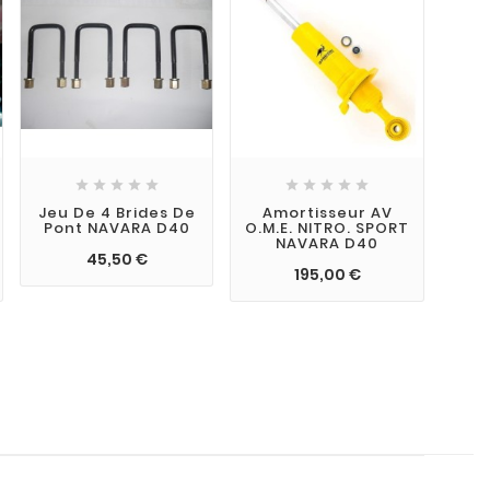










Jeu De 4 Brides De
Amortisseur AV
Pont NAVARA D40
O.M.E. NITRO. SPORT
NAVARA D40
45,50 €
195,00 €