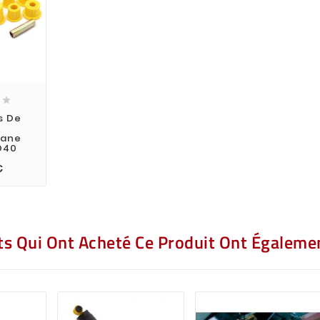

s De
s
hane
D40
€
nts Qui Ont Acheté Ce Produit Ont Égalemen