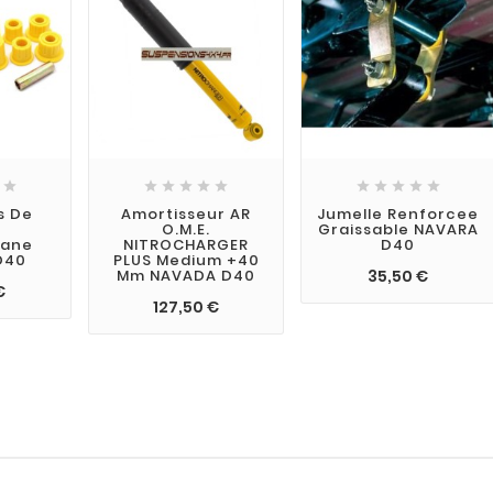











s De
Amortisseur AR
Jumelle Renforcee
s
O.M.E.
Graissable NAVARA
hane
NITROCHARGER
D40
D40
PLUS Medium +40
35,50 €
Mm NAVADA D40
€
127,50 €