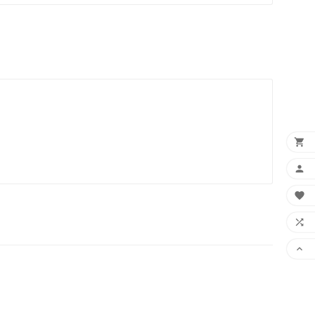




