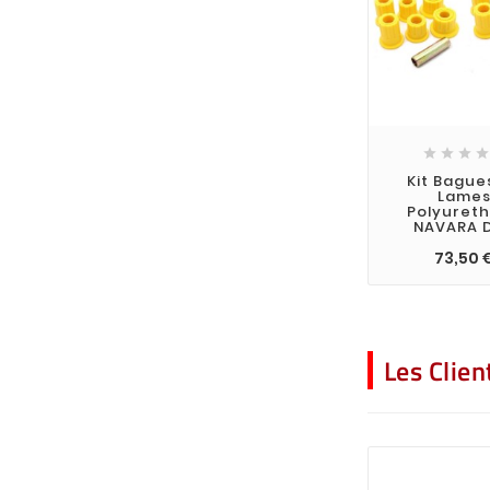




Kit Bague
Lame
Polyuret
NAVARA 
73,50 
Les Clie