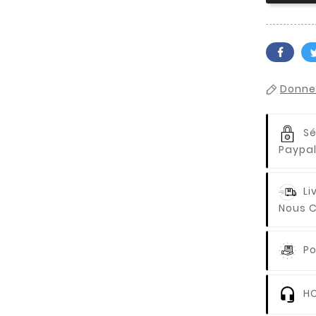
Donnez
Sé
Paypal
Li
Nous C
Po
HO