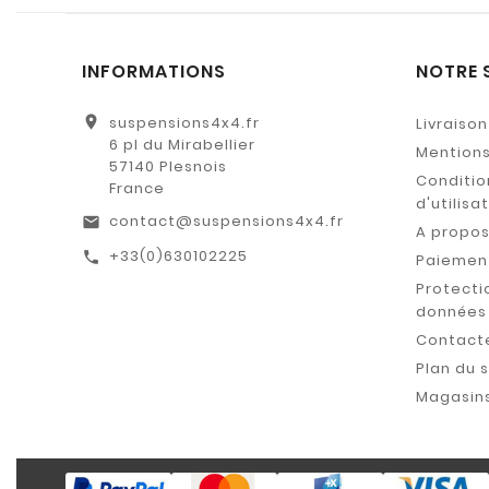
INFORMATIONS
NOTRE 
location_on
suspensions4x4.fr
Livraison
6 pl du Mirabellier
Mentions
57140 Plesnois
Conditio
France
d'utilisa
contact@suspensions4x4.fr
email
A propo
+33(0)630102225
call
Paiement
Protecti
données
Contact
Plan du s
Magasin