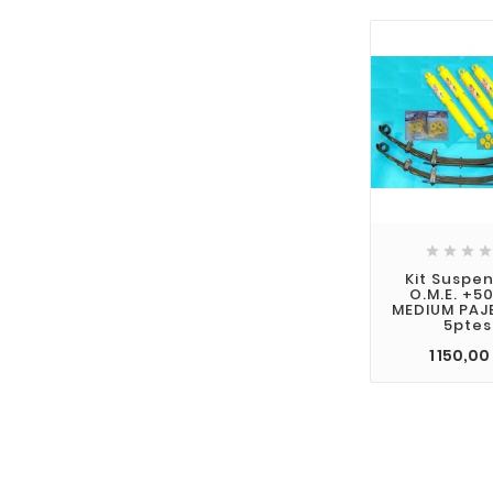




Kit Suspe
O.M.E. +
MEDIUM PAJ
5ptes
1 150,00