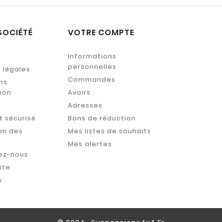
SOCIÉTÉ
VOTRE COMPTE
Informations
personnelles
 légales
Commandes
ns
tion
Avoirs
s
Adresses
 sécurisé
Bons de réduction
on des
Mes listes de souhaits
Mes alertes
ez-nous
ite
s