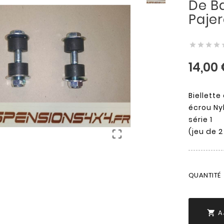
De Ba
Pajer




14,00
Biellette
écrou Nyl
série 1
(jeu de 2

QUANTITÉ
A
