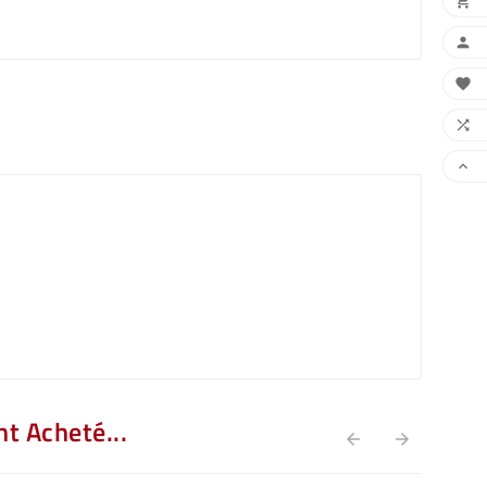





t Acheté...

