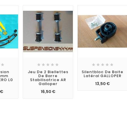











nsion
Jeu De 2 Biellettes
Silentbloc De Boite
50mm
De Barre
Latéral GALLOPER
ERO L0
Stabilisatrice AR
13,50 €
Galloper
 €
16,50 €