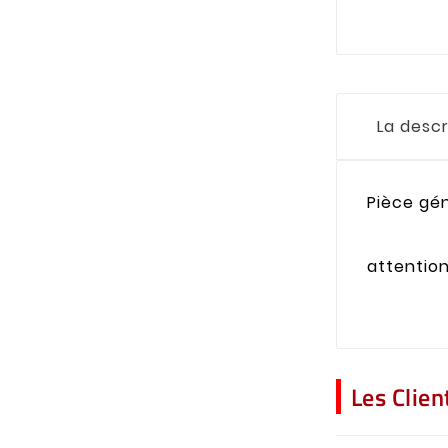
La descr
Pièce gén
attention
Les Clie