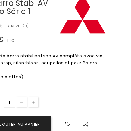
rre Stab. AV
o Série 1
LA REVUE(0)

 €
TTC
 de barre stabilisatrice AV complète avec vis,
stop, silentblocs, coupelles et pour Pajero
 bielettes)
JOUTER AU PANIER