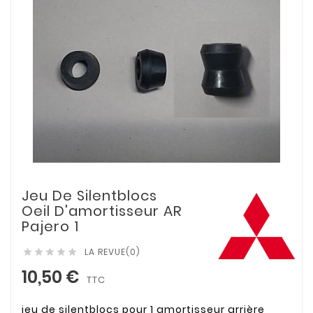
Jeu De Silentblocs
Oeil D'amortisseur AR
Pajero 1
LA REVUE(0)





10,50 €
TTC
jeu de silentblocs pour 1 amortisseur arrière