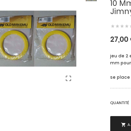
10 M
Jimn




27,00
jeu de 2 
mm pour 
se place 

QUANTITÉ
A
