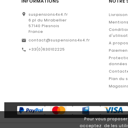
INFORMATIONS
NOTRE 
location_on
suspensions4x4.fr
Livraison
6 pl du Mirabellier
Mentions
57140 Plesnois
Conditio
France
d'utilisa
contact@suspensions4x4.fr
email
A propo
+33(0)630102225
call
Paiement
Protecti
données
Contact
Plan du s
Magasin
Pour vous proposer 
acceptez de les util