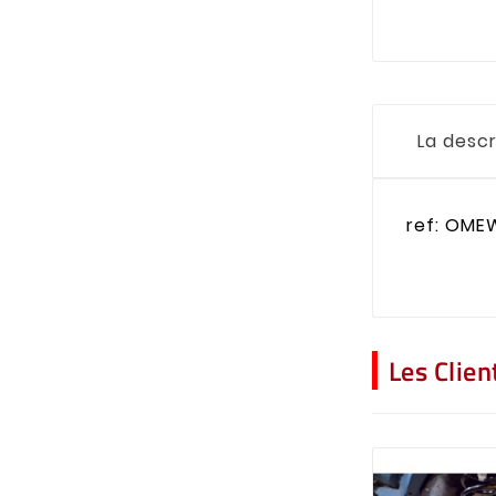
La descr
ref: OME
Les Clie