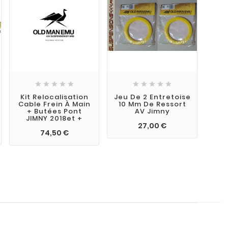










Kit Relocalisation
Jeu De 2 Entretoise
K
Cable Frein À Main
10 Mm De Ressort
+ Butées Pont
AV Jimny
+
JIMNY 2018et +
27,00 €
74,50 €