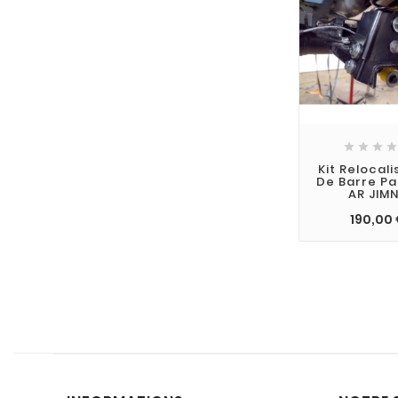




Kit Relocali
De Barre P
AR JIM
190,00 