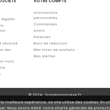
SOCIÉTÉ
VOTRE COMPTE
Informations
personnelles
 légales
Commandes
ns
tion
Avoirs
s
Adresses
 sécurisé
Bons de réduction
on des
Mes listes de souhaits
Mes alertes
ez-nous
ite
s
© 2024- Suspensions4x4.fr
la meilleure expérience, ce site utilise des cookies En ut
iser. Nous avons édité notre charte générale de prote