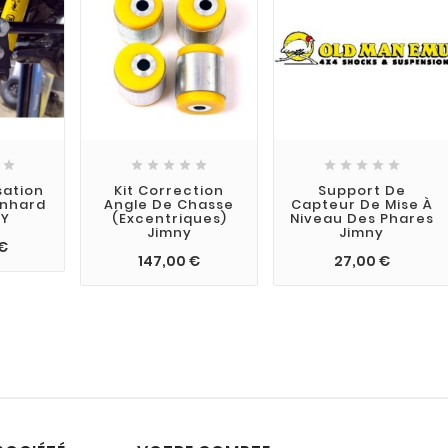











sation
Kit Correction
Support De
anhard
Angle De Chasse
Capteur De Mise À
NY
(excentriques)
Niveau Des Phares
Jimny
Jimny
€
147,00 €
27,00 €