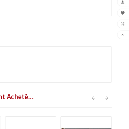




t Acheté...

