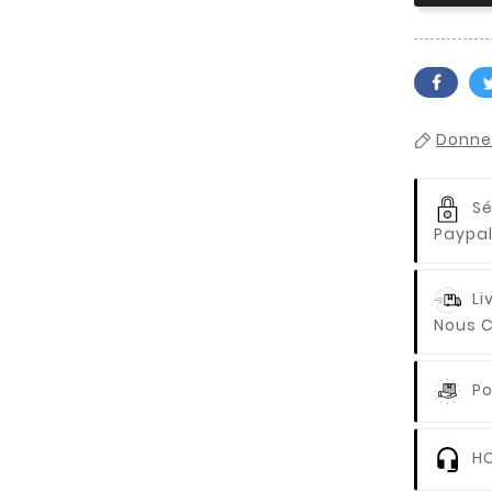
Donnez
Sé
Paypal
Li
Nous C
Po
HO