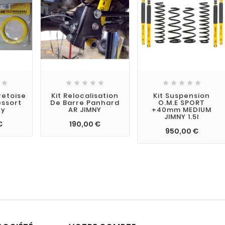











retoise
Kit Relocalisation
Kit Suspension
essort
De Barre Panhard
O.M.E SPORT
ny
AR JIMNY
+40mm MEDIUM
JIMNY 1.5I
€
190,00 €
950,00 €