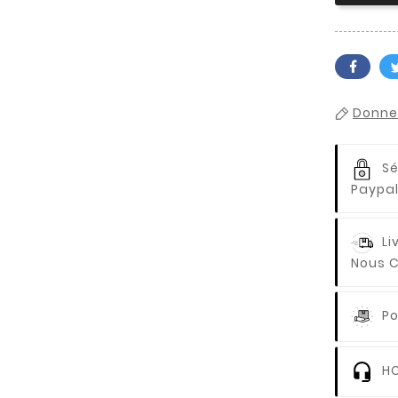
Donnez
Sé
Paypal
Li
Nous C
Po
HO