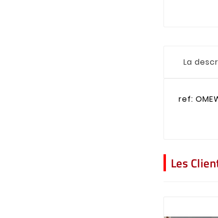
La descr
ref: OME
Les Clie