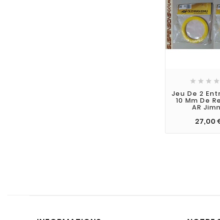




Jeu De 2 Ent
10 Mm De R
AR Jim
27,00 