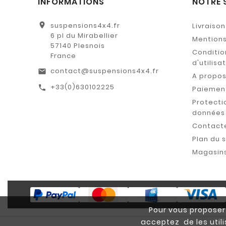
INFORMATIONS
NOTRE 
location_on
suspensions4x4.fr
Livraison
6 pl du Mirabellier
Mentions
57140 Plesnois
Conditio
France
d'utilisa
contact@suspensions4x4.fr
email
A propo
+33(0)630102225
call
Paiement
Protecti
données
Contact
Plan du s
Magasin
Pour vous proposer 
acceptez de les util