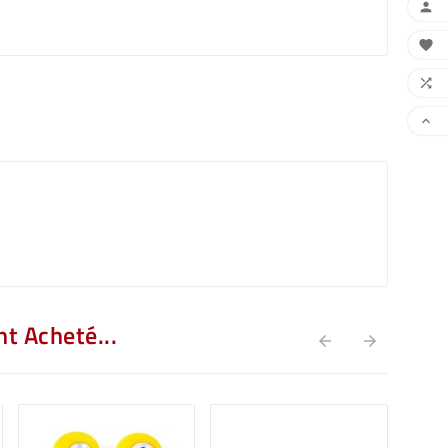




t Acheté...

