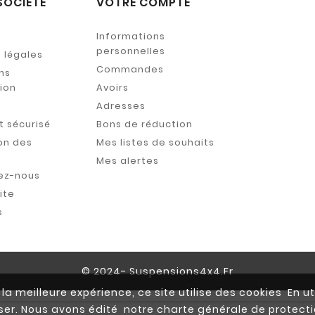
SOCIÉTÉ
VOTRE COMPTE
Informations
personnelles
 légales
Commandes
ns
tion
Avoirs
s
Adresses
 sécurisé
Bons de réduction
on des
Mes listes de souhaits
Mes alertes
ez-nous
ite
s
© 2024- Suspensions4x4.fr
la meilleure expérience, ce site utilise des cookies En ut
iser. Nous avons édité notre charte générale de prote