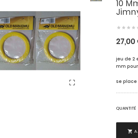
10 M
Jimn




27,00
jeu de 2
mm pour 
se place 

QUANTITÉ
A
