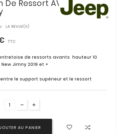
m De Ressort AV
y
LA REVUE(0)

 €
TTC
 entretoise de ressorts avants hauteur 10
New Jimny 2019 et +
entre le support supérieur et le ressort
JOUTER AU PANIER