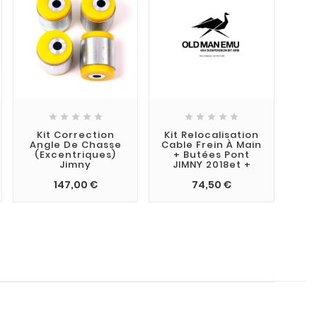










Kit Correction
Kit Relocalisation
Angle De Chasse
Cable Frein À Main
Cap
(excentriques)
+ Butées Pont
Niv
Jimny
JIMNY 2018et +
147,00 €
74,50 €