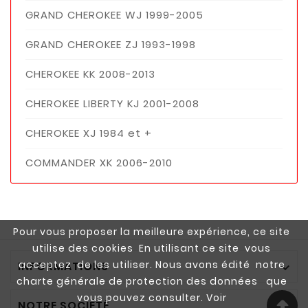
GRAND CHEROKEE WJ 1999-2005
GRAND CHEROKEE ZJ 1993-1998
CHEROKEE KK 2008-2013
CHEROKEE LIBERTY KJ 2001-2008
CHEROKEE XJ 1984 et +
COMMANDER XK 2006-2010
Pour vous proposer la meilleure expérience, ce site
utilise des cookies En utilisant ce site vous
acceptez de les utiliser. Nous avons édité notre
INFORMATIONS

charte générale de protection des données que
vous pouvez consulter. Voir
NOTRE SOCIÉTÉ
