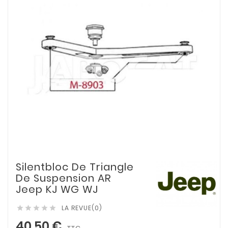
Silentbloc De Triangle
De Suspension AR
Jeep KJ WG WJ
LA REVUE(0)





40,50 €