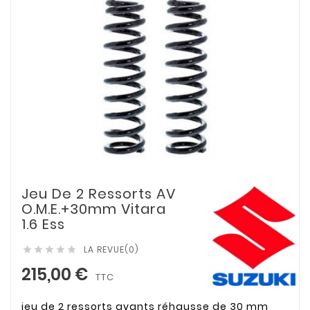
Jeu De 2 Ressorts AV
O.M.E.+30mm Vitara
1.6 Ess
LA REVUE(0)





215,00 €
TTC
jeu de 2 ressorts avants réhausse de 30 mm