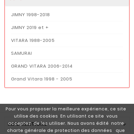
JIMNY 1998-2018
JIMNY 2019 et +
VITARA 1988-2005
SAMURAI
GRAND VITARA 2006-2014
Grand Vitara 1998 - 2005
Pour vous proposer la meilleure expérience, ce site
utilise des cookies En utilisant ce site vous
acceptez de les utiliser. Nous avons édité notre
INFORMATIONS

charte générale de protection des données que