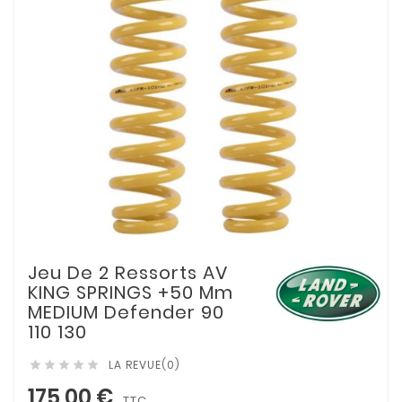
Jeu De 2 Ressorts AV
KING SPRINGS +50 Mm
MEDIUM Defender 90
110 130
LA REVUE(0)





175,00 €
TTC