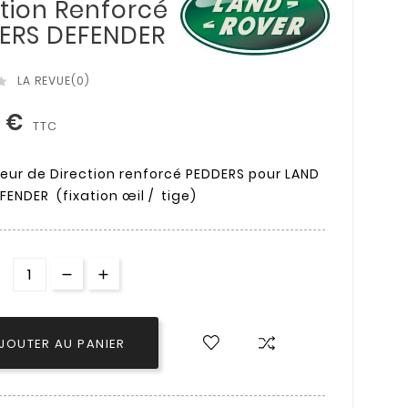
ction Renforcé
ERS DEFENDER
LA REVUE(0)

0 €
TTC
eur de Direction renforcé PEDDERS pour LAND
FENDER (fixation œil / tige)
JOUTER AU PANIER