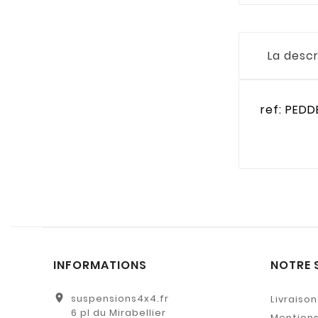
La descr
ref: PEDD
INFORMATIONS
NOTRE 
location_on
suspensions4x4.fr
Livraison
6 pl du Mirabellier
Mentions