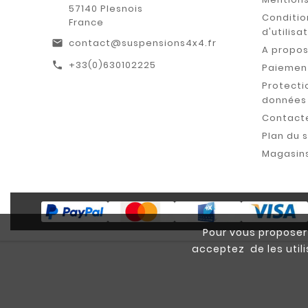
57140 Plesnois
Conditio
France
d'utilisa
contact@suspensions4x4.fr
email
A propo
+33(0)630102225
call
Paiement
Protecti
données
Contact
Plan du s
Magasin
Pour vous proposer 
acceptez de les util