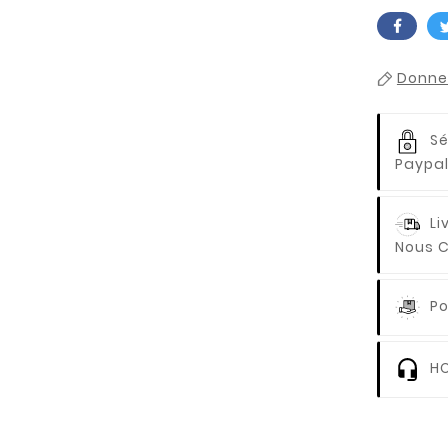
Donnez
Sé
Paypal
Li
Nous C
Po
HO