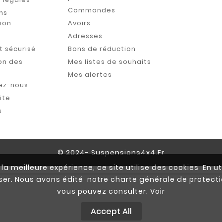
Commandes
ns
tion
Avoirs
s
Adresses
 sécurisé
Bons de réduction
on des
Mes listes de souhaits
Mes alertes
ez-nous
ite
s
© 2024- Suspensions4x4.fr
la meilleure expérience, ce site utilise des cookies En ut
iser. Nous avons édité notre charte générale de prote
vous pouvez consulter. Voir
Accept All