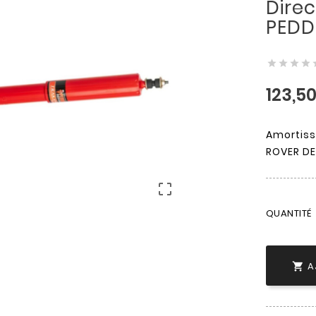
Dire
PEDD




123,5
Amortiss
ROVER DE

QUANTITÉ
A
