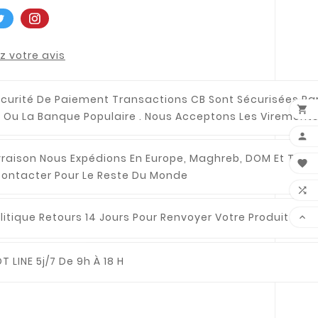
 votre avis
curité De Paiement
Transactions CB Sont Sécurisées Pa

 Ou La Banque Populaire . Nous Acceptons Les Virements

vraison
Nous Expédions En Europe, Maghreb, DOM Et TOM .

ontacter Pour Le Reste Du Monde

litique Retours
14 Jours Pour Renvoyer Votre Produit

T LINE
5j/7 De 9h À 18 H