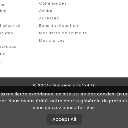
Commandes
ns
tion
Avoirs
s
Adresses
 sécurisé
Bons de réduction
on des
Mes listes de souhaits
Mes alertes
ez-nous
ite
s
© 2024- Suspensions4x4.fr
la meilleure expérience, ce site utilise des cookies En ut
iser. Nous avons édité notre charte générale de prote
vous pouvez consulter. Voir
Accept All