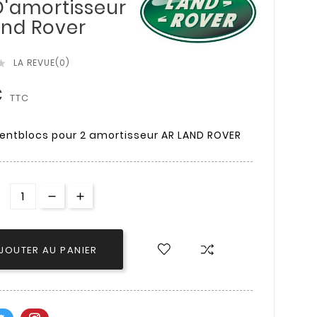
D'amortisseur
and Rover
LA REVUE(0)

€
TTC
ilentblocs pour 2 amortisseur AR LAND ROVER
JOUTER AU PANIER