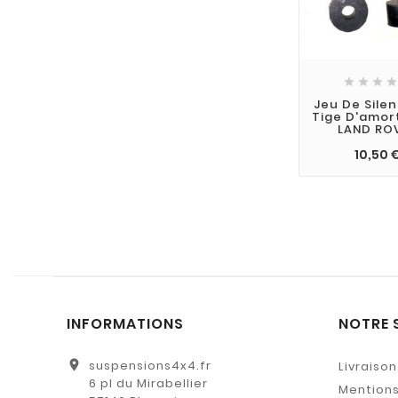




Jeu De Sile
Tige D'amor
LAND RO
10,50 
INFORMATIONS
NOTRE 
location_on
suspensions4x4.fr
Livraison
6 pl du Mirabellier
Mentions