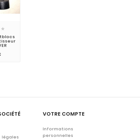

ntblocs
tisseur
VER
€
SOCIÉTÉ
VOTRE COMPTE
Informations
personnelles
 légales