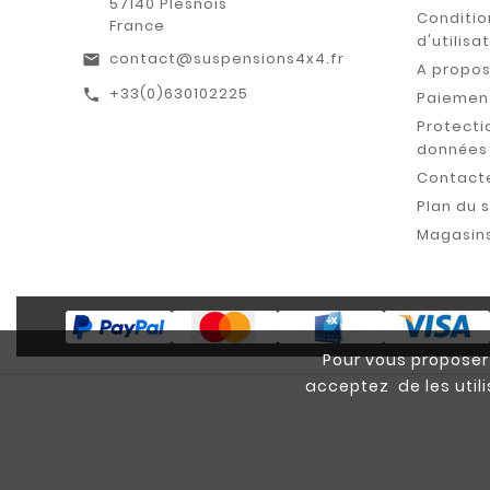
57140 Plesnois
Conditio
France
d'utilisa
contact@suspensions4x4.fr
email
A propo
+33(0)630102225
call
Paiement
Protecti
données
Contact
Plan du s
Magasin
Pour vous proposer 
acceptez de les util