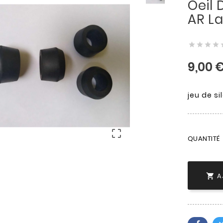
Oeil 
AR L




9,00 
jeu de s

QUANTITÉ
A
