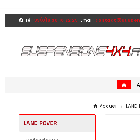
Tél:
33(0)6 30 10 22 25
Email:
contact@suspens

home
Accueil
LAND 
LAND ROVER