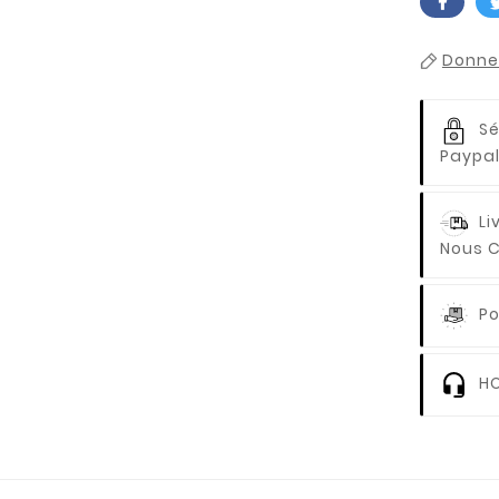
Donnez
Sé
Paypal
Li
Nous C
Po
HO