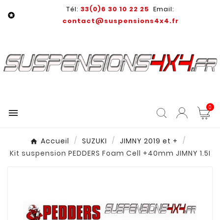
Tél:
33(0)6 30 10 22 25
Email:

contact@suspensions4x4.fr
0

Accueil
SUZUKI
JIMNY 2019 et +
Kit suspension PEDDERS Foam Cell +40mm JIMNY 1.5I