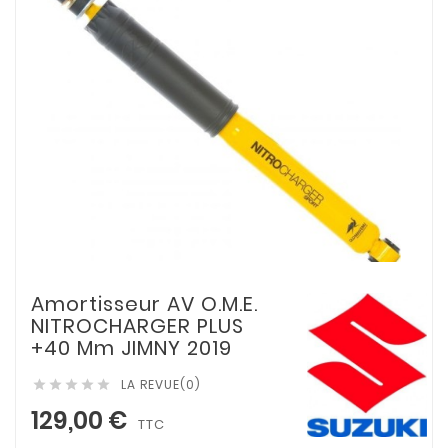
Amortisseur AV O.M.E.
NITROCHARGER PLUS
+40 Mm JIMNY 2019
LA REVUE(0)





129,00 €
TTC