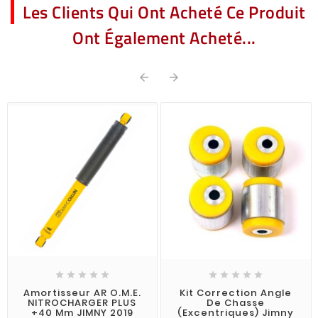
Les Clients Qui Ont Acheté Ce Produit
Ont Également Acheté...












Amortisseur AR O.M.E.
Kit Correction Angle
NITROCHARGER PLUS
De Chasse
+40 Mm JIMNY 2019
(excentriques) Jimny