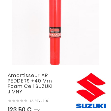
Amortisseur AR
PEDDERS +40 Mm
Foam Cell SUZUKI
JIMNY
LA REVUE(0)





123,50 €
TTC