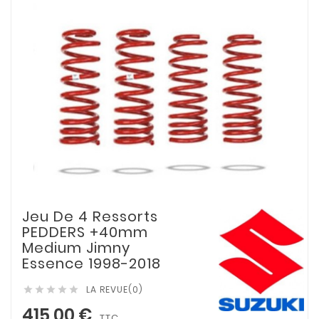
Jeu De 4 Ressorts
PEDDERS +40mm
Medium Jimny
Essence 1998-2018
LA REVUE(0)





415,00 €
TTC